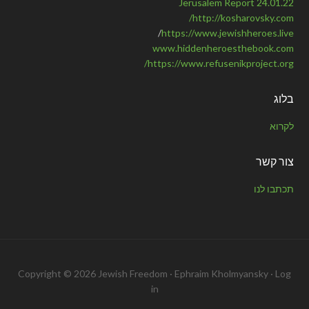
Jerusalem Report 24.01.22
http://kosharovsky.com/
/
https://www.jewishheroes.live
www.hiddenheroesthebook.com
https://www.refusenikproject.org/
בלוג
לקרוא
צור קשר
תכתבו לנו
Copyright © 2026 Jewish Freedom · Ephraim Kholmyansky ·
Log
in