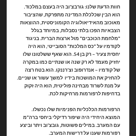
חוות הדעת שלנו: גורבצ'וב היה בעצם במלכוד.
הוא הבין שכלכלת המדינה מתפרקת, שהציבור
מאוכזב מהאידיאולוגיה הקומוניסטית, ההוצאות
הצבאיות הפכו בלתי נסבלות, במיוחד בגלל
"מלחמת הכוכבים" מול ארצות הברית. בניגוד
לקודמיו
על "כס המלכות" הסובייטי, הוא היה
יחסית צעיר – רק בן 54. הוא שאף ששלטונו שלו
יחזיק מעמד לא רק שנה או שנתיים כמו במקרה
של קודמיו – אנדרופוב וצ'רננקו. הוא בטח רצה
להחזיק את המושכות בידיו למשך עשור או שניים.
על מנת לשרוד מבחינה פוליטית, הוא היה זקוק
בדחיפות לרפורמות מרחיקות לכת.
הרפורמות הכלכליות הפנימיות שלו נכשלו.
המוצא היחידי היה שיפור רדיקלי ביחסי ברה"מ
עם המערב. במילים פשוטות, גובצ'וב ויתר וביצע
רפורמות שענו על דרישות המערב.