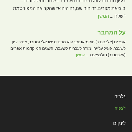
רעיון החירות לעולם. זה התחיל כבר בשחר ההיסטוריה –
ביציאת מצרים. זה היה שם, זה היה אז שהקריאה המפורסמת
"שלח …
המשך
על המחבר
אפרים (אלכסנדר) חולמיאנסקי הוא מהנדס ישראלי ומחבר, אסיר ציון
לשעבר, פעיל עלייה ומורה לעברית לשעבר. השנים המוקדמות אפרים
(אלכסנדר) חולמיאנס …
המשך
גלריה
לצפיה
לינקים