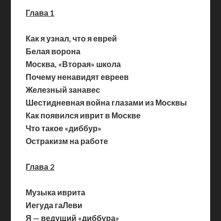
Глава 1
Как я узнал, что я еврей
Белая ворона
Москва, «Вторая» школа
Почему ненавидят евреев
Железный занавес
Шестидневная война глазами из Москвы
Как появился иврит в Москве
Что такое «диббур»
Остракизм на работе
Глава 2
Музыка иврита
Иегуда гаЛеви
Я — ведущий «диббура»