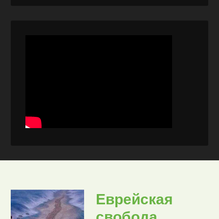
Еврейская
свобода