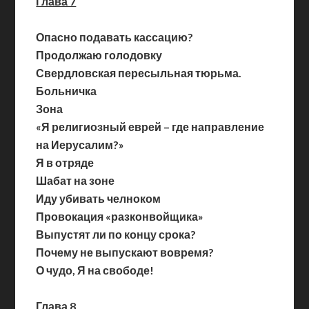
Глава 7
Опасно подавать кассацию?
Продолжаю голодовку
Свердловская пересыльная тюрьма.
Больничка
Зона
«Я религиозный еврей – где направление
на Иерусалим?»
Я в отряде
Шабат на зоне
Иду убивать челноком
Провокация «разконвойщика»
Выпустят ли по концу срока?
Почему не выпускают вовремя?
О чудо, Я на свободе!
Глава 8